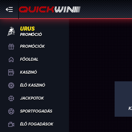
URUS
PROMÓCIÓ
PROMÓCIÓK
FŐOLDAL
KASZINÓ
ÉLŐ KASZINÓ
JACKPOTOK
K
SPORTFOGADÁS
ÉLŐ FOGADÁSOK