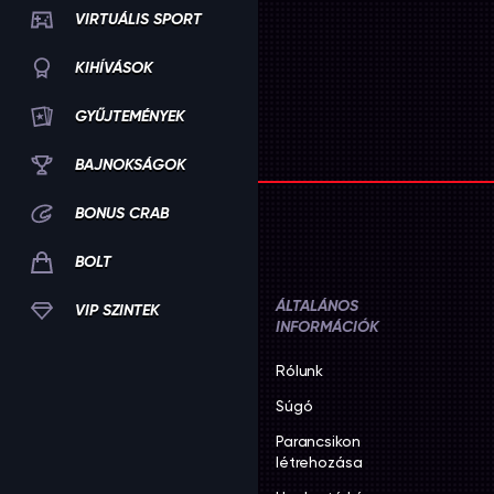
VIRTUÁLIS SPORT
KIHÍVÁSOK
GYŰJTEMÉNYEK
BAJNOKSÁGOK
BONUS CRAB
BOLT
ÁLTALÁNOS
VIP SZINTEK
INFORMÁCIÓK
Rólunk
Súgó
Parancsikon
létrehozása