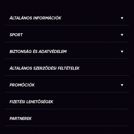
ÁLTALÁNOS INFORMÁCIÓK
SPORT
BIZTONSÁG ÉS ADATVÉDELEM
ÁLTALÁNOS SZERZŐDÉSI FELTÉTELEK
PROMÓCIÓK
FIZETÉSI LEHETŐSÉGEK
PARTNEREK