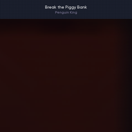
Break the Piggy Bank
Penguin King