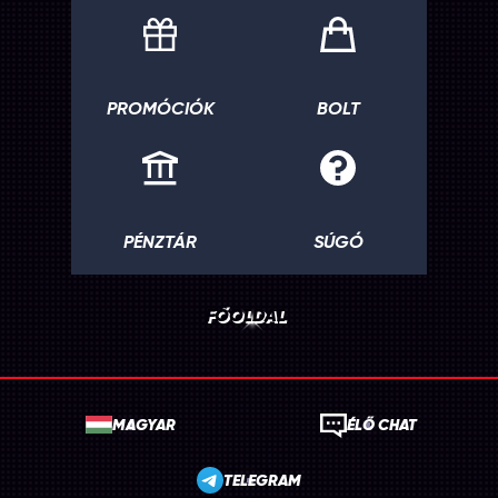
PROMÓCIÓK
BOLT
PÉNZTÁR
SÚGÓ
FŐOLDAL
MAGYAR
ÉLŐ CHAT
TELEGRAM