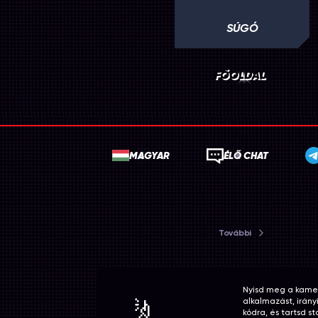
SÚGÓ
FŐOLDAL
MAGYAR
ÉLŐ CHAT
További
Nyisd meg a kame
🤳
alkalmazást, irány
kódra, és tartsd st