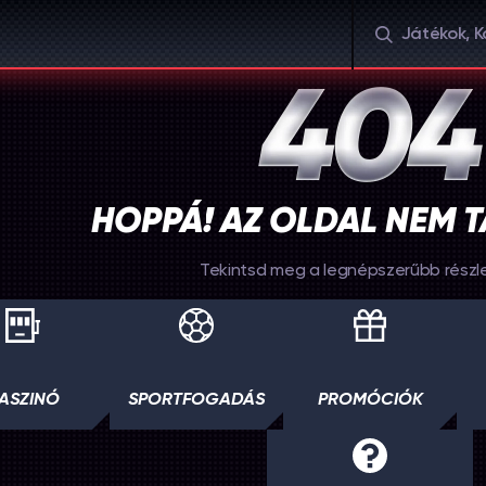
Játékok, K
HOPPÁ! AZ OLDAL NEM 
Tekintsd meg a legnépszerűbb részl
ASZINÓ
SPORTFOGADÁS
PROMÓCIÓK