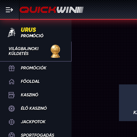
URUS
PROMÓCIÓ
VILÁGBAJNOKI
KÜLDETÉS
PROMÓCIÓK
FŐOLDAL
KASZINÓ
ÉLŐ KASZINÓ
K
JACKPOTOK
SPORTFOGADÁS