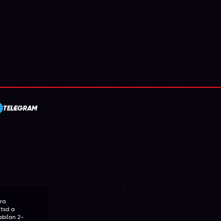
TELEGRAM
ra
ítsd a
abilan 2-