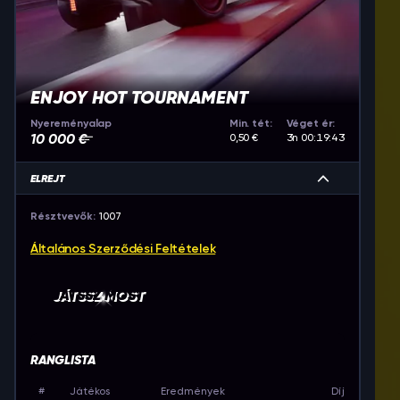
ENJOY HOT TOURNAMENT
Nyereményalap
Min. tét:
Véget ér:
10 000 €
0,50 €
3n 00:19:43
ELREJT
Résztvevők:
1007
Általános Szerződési Feltételek
JÁTSSZ MOST
RANGLISTA
#
Játékos
Eredmények
Díj