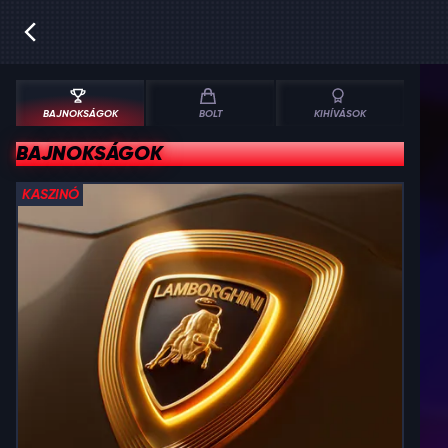
BAJNOKSÁGOK
BOLT
KIHÍVÁSOK
BAJNOKSÁGOK
KASZINÓ