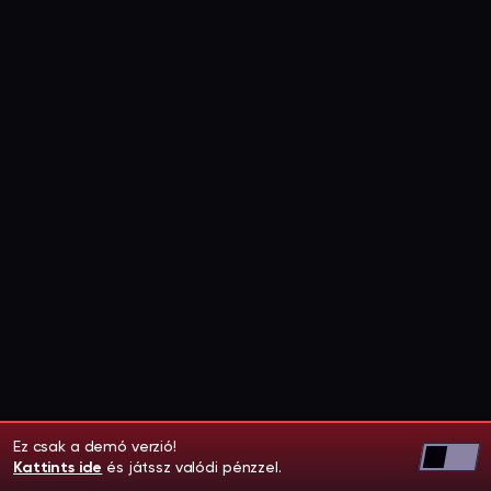
Ez csak a demó verzió!
Kattints ide
és játssz valódi pénzzel.