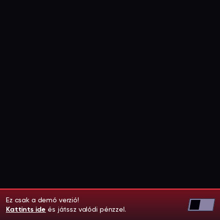
Ez csak a demó verzió!
Kattints ide
és játssz valódi pénzzel.