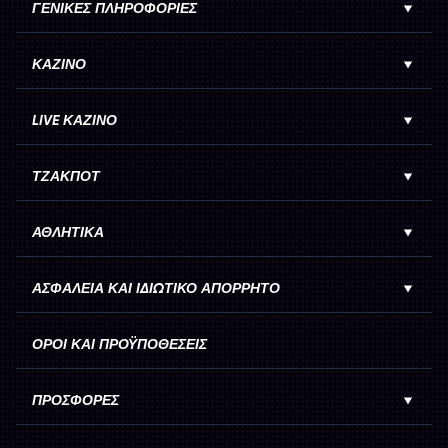
ΓΕΝΙΚΈΣ ΠΛΗΡΟΦΟΡΊΕΣ
ΚΑΖΊΝΟ
LIVE ΚΑΖΊΝΟ
ΤΖΆΚΠΟΤ
ΑΘΛΗΤΙΚΆ
ΑΣΦΆΛΕΙΑ ΚΑΙ ΙΔΙΩΤΙΚΌ ΑΠΌΡΡΗΤΟ
ΌΡΟΙ ΚΑΙ ΠΡΟΫΠΟΘΈΣΕΙΣ
ΠΡΟΣΦΟΡΈΣ