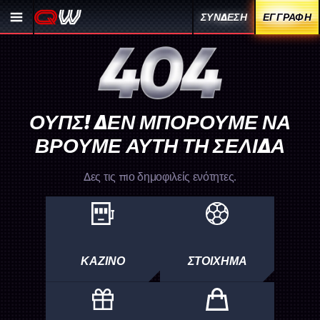
ΣΎΝΔΕΣΗ
ΕΓΓΡΑΦΉ
ΟΥΠΣ! ΔΕΝ ΜΠΟΡΟΎΜΕ ΝΑ
ΒΡΟΎΜΕ ΑΥΤΉ ΤΗ ΣΕΛΊΔΑ
Δες τις πιο δημοφιλείς ενότητες.
ΚΑΖΊΝΟ
ΣΤΟΊΧΗΜΑ