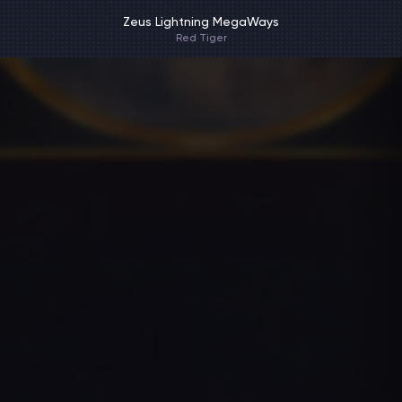
Zeus Lightning MegaWays
Red Tiger