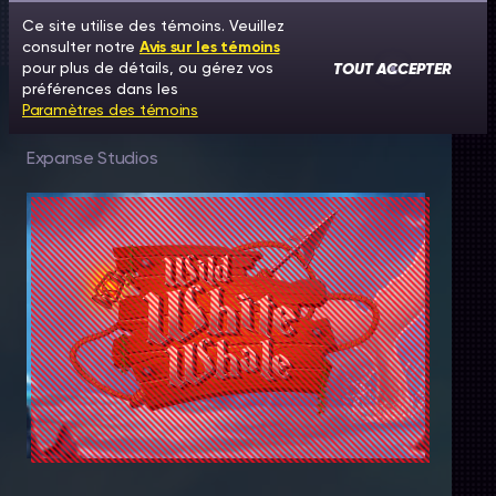
Ce site utilise des témoins. Veuillez
consulter notre
Avis sur les témoins
TOUT ACCEPTER
pour plus de détails, ou gérez vos
préférences dans les
Paramètres des témoins
Wild White Whale
Expanse Studios