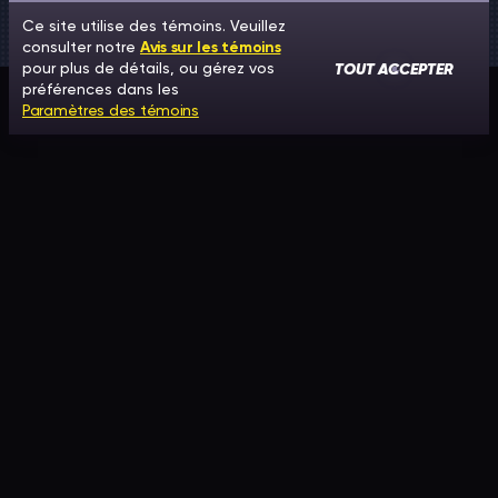
Ce site utilise des témoins. Veuillez
consulter notre
Avis sur les témoins
TOUT ACCEPTER
pour plus de détails, ou gérez vos
préférences dans les
Paramètres des témoins