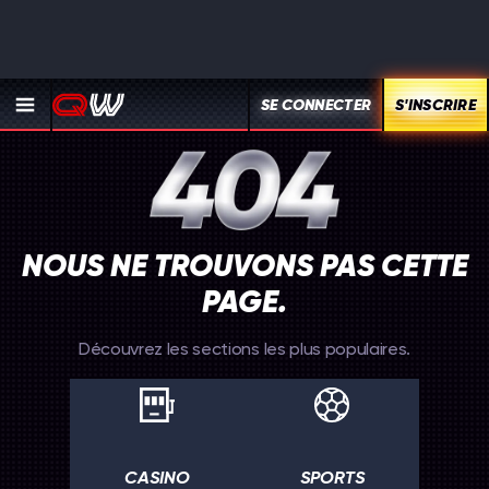
SE CONNECTER
S'INSCRIRE
NOUS NE TROUVONS PAS CETTE
PAGE.
Découvrez les sections les plus populaires.
CASINO
SPORTS