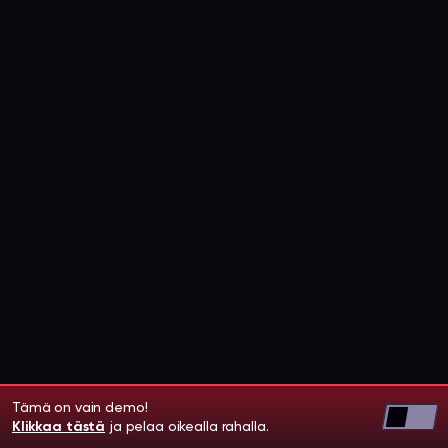
Tämä on vain demo!
Klikkaa tästä
ja pelaa oikealla rahalla.