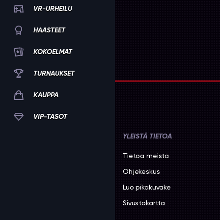
VR-URHEILU
HAASTEET
KOKOELMAT
TURNAUKSET
KAUPPA
VIP-TASOT
YLEISTÄ TIETOA
Tietoa meistä
Ohjekeskus
Luo pikakuvake
Sivustokartta