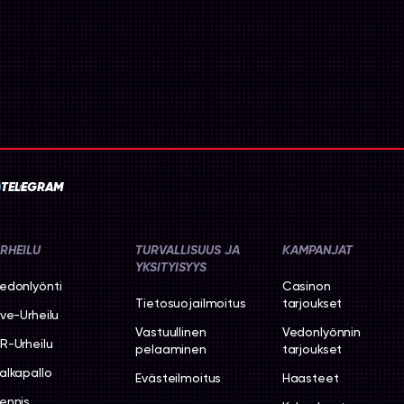
TELEGRAM
RHEILU
TURVALLISUUS JA
KAMPANJAT
YKSITYISYYS
edonlyönti
Casinon
Tietosuojailmoitus
tarjoukset
ive-Urheilu
Vastuullinen
Vedonlyönnin
R-Urheilu
pelaaminen
tarjoukset
alkapallo
Evästeilmoitus
Haasteet
ennis