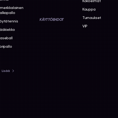
Kokoelmat
merikkalainen
Kauppa
alkapallo
Turnaukset
KÄYTTÖEHDOT
öytätennis
VIP
ääkiekko
aseball
oripallo
Lisää