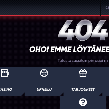
OHO! EMME LÖYTÄNEE
Tutustu suosituimpiin osioihin.
KASINO
URHEILU
TARJOUKSET