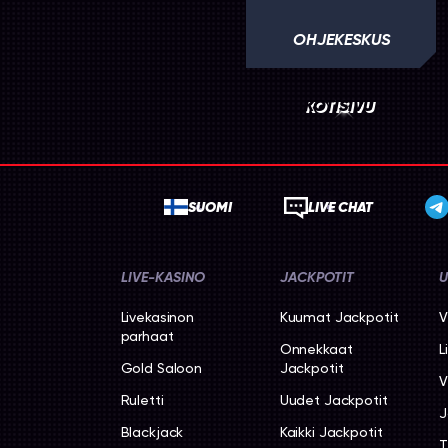
OHJEKESKUS
KOTISIVU
SUOMI
LIVE CHAT
LIVE-KASINO
JACKPOTIT
U
Livekasinon
Kuumat Jackpotit
V
parhaat
Onnekkaat
L
Gold Saloon
Jackpotit
V
Ruletti
Uudet Jackpotit
J
Blackjack
Kaikki Jackpotit
T