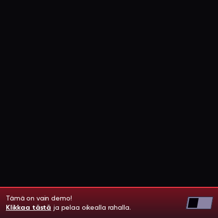
Tämä on vain demo!
Klikkaa tästä
ja pelaa oikealla rahalla.