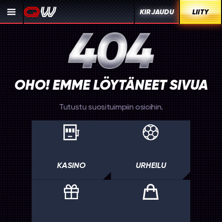
KIRJAUDU
LIITY
OHO! EMME LÖYTÄNEET SIVUA
Tutustu suosituimpiin osioihin.
KASINO
URHEILU