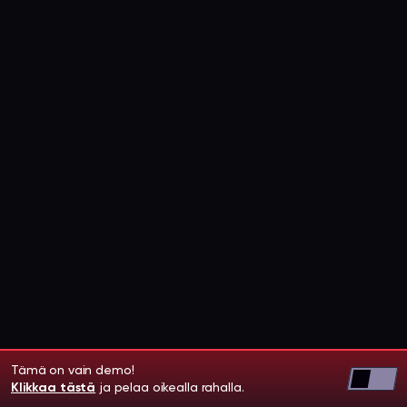
Tämä on vain demo!
Klikkaa tästä
ja pelaa oikealla rahalla.