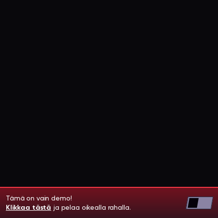
Tämä on vain demo!
Klikkaa tästä
ja pelaa oikealla rahalla.