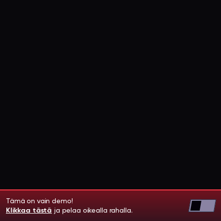
Tämä on vain demo!
Klikkaa tästä
ja pelaa oikealla rahalla.