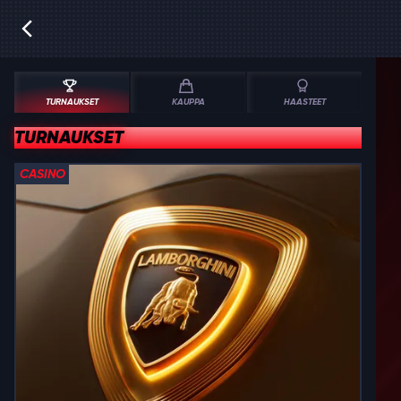
TURNAUKSET
KAUPPA
HAASTEET
TURNAUKSET
CASINO