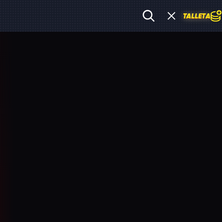
TALLETA