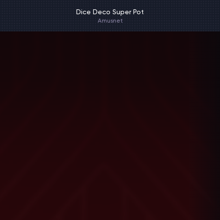
Dice Deco Super Pot
Amusnet