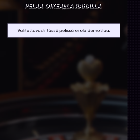
PELAA OIKEALLA RAHALLA
Valitettavasti tässä pelissä ei ole demotilaa.