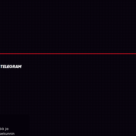
TELEGRAM
ää ja
sekunnin