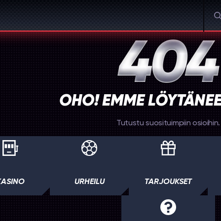
OHO! EMME LÖYTÄNEE
Tutustu suosituimpiin osioihin.
KASINO
URHEILU
TARJOUKSET