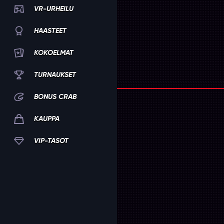
VR-URHEILU
HAASTEET
KOKOELMAT
TURNAUKSET
BONUS CRAB
KAUPPA
VIP-TASOT