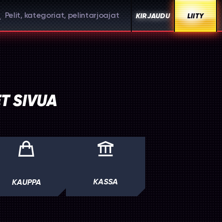
KIRJAUDU
LIITY
Pelit, kategoriat, pelintarjoajat
T SIVUA
KASSA
KAUPPA