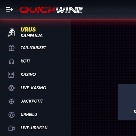
URUS
KAMPANJA
TARJOUKSET
KOTI
KASINO
LIVE-KASINO
JACKPOTIT
URHEILU
LIVE-URHEILU