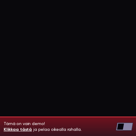
Tämä on vain demo!
Klikkaa tästä
ja pelaa oikealla rahalla.