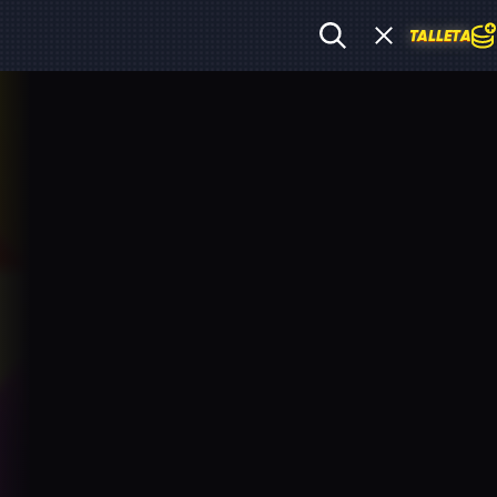
TALLETA