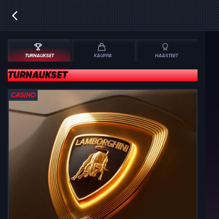
TURNAUKSET
KAUPPA
HAASTEET
TURNAUKSET
CASINO