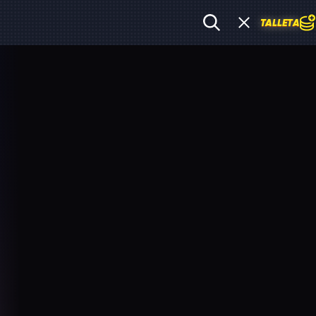
TALLETA