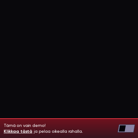
Tämä on vain demo!
Klikkaa tästä
ja pelaa oikealla rahalla.