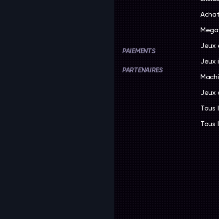
Achat
Mega
Jeux 
PAIEMENTS
Jeux 
PARTENAIRES
Machi
Jeux 
Tous 
Tous 