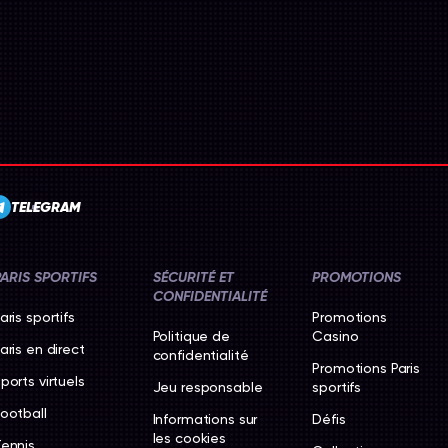
TELEGRAM
PARIS SPORTIFS
SÉCURITÉ ET
PROMOTIONS
CONFIDENTIALITÉ
aris sportifs
Promotions
Politique de
Casino
aris en direct
confidentialité
Promotions Paris
ports virtuels
Jeu responsable
sportifs
ootball
Informations sur
Défis
les cookies
ennis