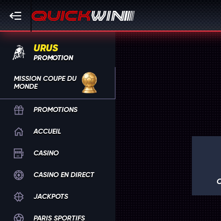
URUS
PROMOTION
MISSION COUPE DU
MONDE
PROMOTIONS
ACCUEIL
CASINO
CASINO EN DIRECT
JACKPOTS
PARIS SPORTIFS