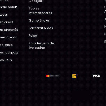
Blackjack
s de bonus
F
Tables
internationales
ways
T
Game Shows
en direct
H
Baccarat & dés
instantanés
B
Poker
nes à sous
B
Tous les jeux de
de table
live casino
les jackpots
les Jeux