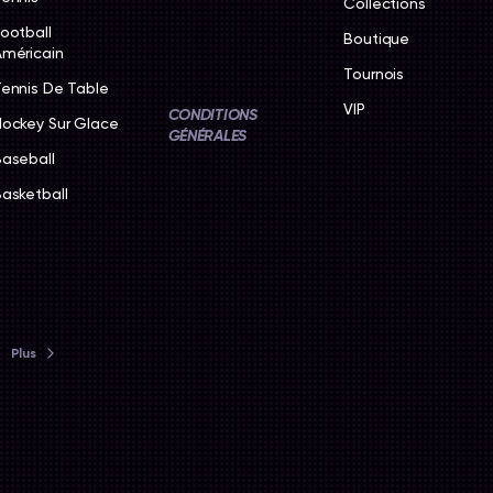
Collections
ootball
Boutique
Américain
Tournois
ennis De Table
VIP
CONDITIONS
ockey Sur Glace
GÉNÉRALES
aseball
asketball
Plus