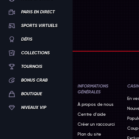
PARIS EN DIRECT
SPORTS VIRTUELS
DÉFIS
COLLECTIONS
TOURNOIS
BONUS CRAB
INFORMATIONS
CASI
GÉNÉRALES
BOUTIQUE
En ve
À propos de nous
NIVEAUX VIP
Nouv
Centre d'aide
Popul
Créer un raccourci
Coup
Plan du site
Exclus