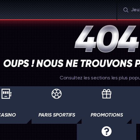
Jeu
OUPS ! NOUS NE TROUVONS P
Consultez les sections les plus popu
CASINO
PARIS SPORTIFS
PROMOTIONS