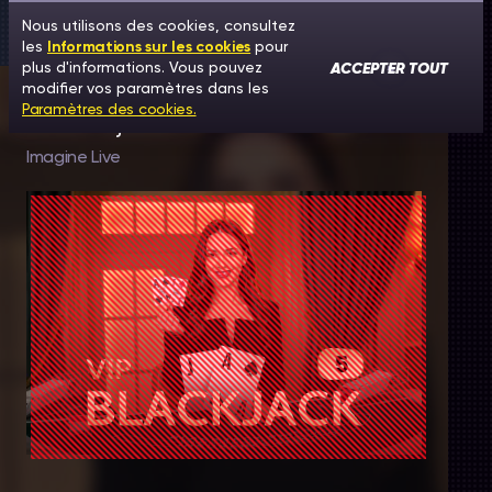
Nous utilisons des cookies, consultez
les
Informations sur les cookies
pour
ACCEPTER TOUT
plus d'informations. Vous pouvez
modifier vos paramètres dans les
Paramètres des cookies.
VIP Blackjack 5
Imagine Live