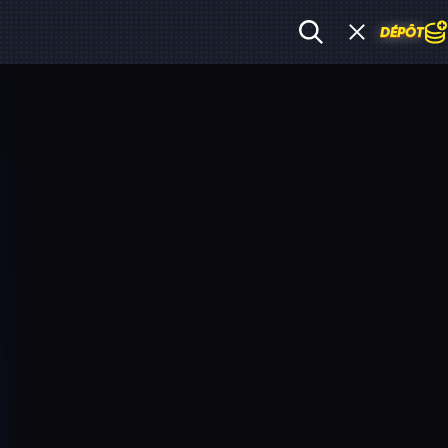
DÉPÔT