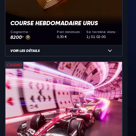
COURSE HEBDOMADAIRE URUS
Cagnotte :
Pari minimum :
Se termine dans :
8200
0,30 €
1j 01:02:00
VOIR LES DÉTAILS
CASINO