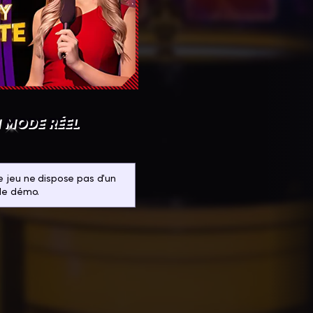
 MODE RÉEL
 jeu ne dispose pas d'un
e démo.