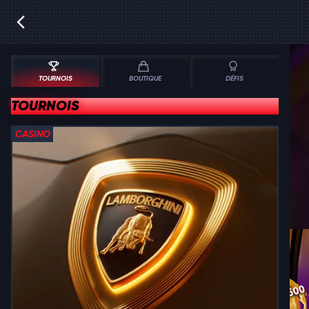
TOURNOIS
BOUTIQUE
DÉFIS
TOURNOIS
CASINO