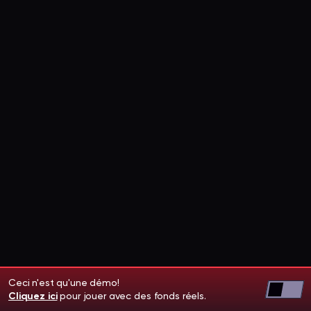
Ceci n'est qu'une démo!
Cliquez ici
pour jouer avec des fonds réels.