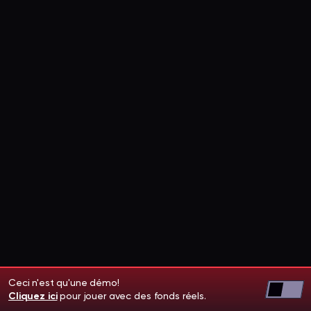
Ceci n'est qu'une démo!
Cliquez ici
pour jouer avec des fonds réels.