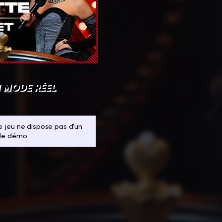
 MODE RÉEL
 jeu ne dispose pas d'un
e démo.