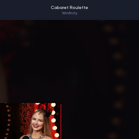
Cabaret Roulette
Winfinity