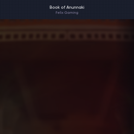
Book of Anunnaki
Felix Gaming