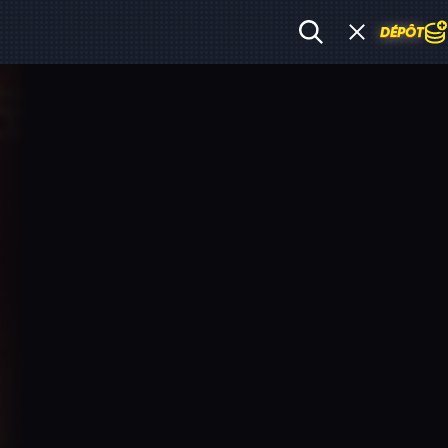
DÉPÔT