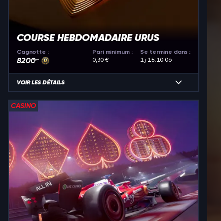
COURSE HEBDOMADAIRE URUS
Cagnotte :
Pari minimum :
Se termine dans :
8200
0,30 €
1j 15:10:06
VOIR LES DÉTAILS
CASINO