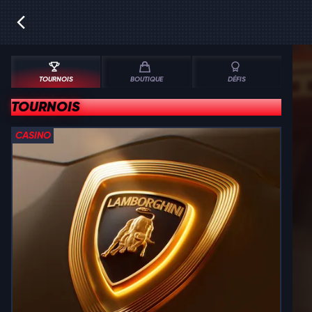
TOURNOIS
BOUTIQUE
DÉFIS
TOURNOIS
CASINO