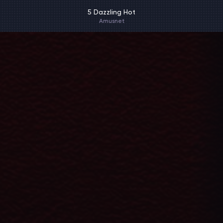
5 Dazzling Hot
Amusnet