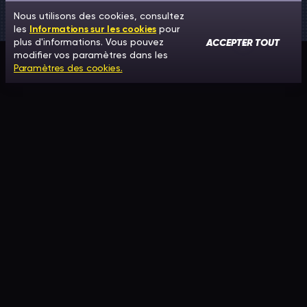
Nous utilisons des cookies, consultez
les
Informations sur les cookies
pour
ACCEPTER TOUT
plus d'informations. Vous pouvez
modifier vos paramètres dans les
Paramètres des cookies.