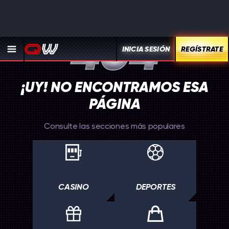
INICIA SESIÓN
REGÍSTRATE
¡UY! NO ENCONTRAMOS ESA
PÁGINA
Consulte las secciones más populares
CASINO
DEPORTES