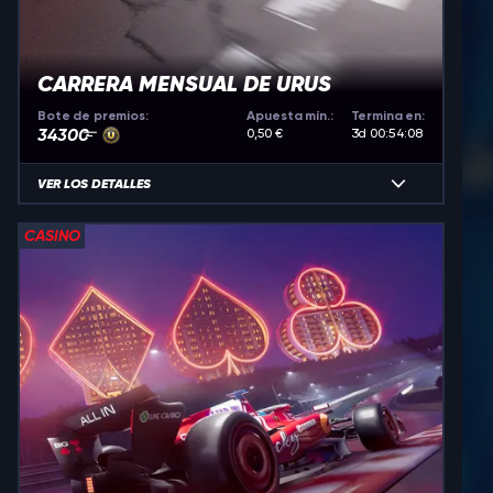
CARRERA MENSUAL DE URUS
Bote de premios:
Apuesta mín.:
Termina en:
34300
0,50 €
3d 00:54:08
VER LOS DETALLES
CASINO