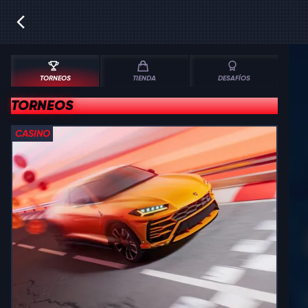
TORNEOS
TIENDA
DESAFÍOS
TORNEOS
CASINO