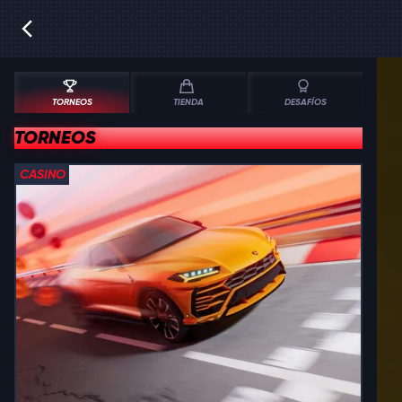
TORNEOS
TIENDA
DESAFÍOS
TORNEOS
CASINO