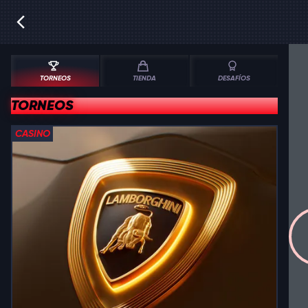
TORNEOS
TIENDA
DESAFÍOS
TORNEOS
CASINO