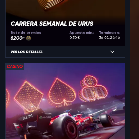
CARRERA SEMANAL DE URUS
Bote de premios
Apuesta mín.:
Termina en:
8200
0,30 €
3d 01:26:46
VER LOS DETALLES
CASINO