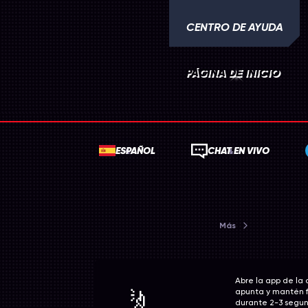
CENTRO DE AYUDA
PÁGINA DE INICIO
ESPAÑOL
CHAT EN VIVO
Más
Abre la app de la
🤳
apunta y mantén 
durante 2-3 segu