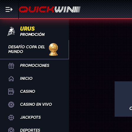
URUS
PROMOCIÓN
DESAFÍO COPA DEL
MUNDO
PROMOCIONES
INICIO
CASINO
CASINO EN VIVO
JACKPOTS
DEPORTES