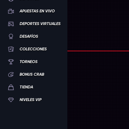
APUESTAS EN VIVO
DEPORTES VIRTUALES
DESAFÍOS
COLECCIONES
TORNEOS
BONUS CRAB
TIENDA
NIVELES VIP