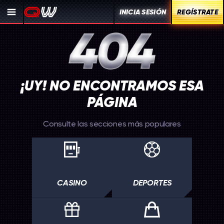
INICIA SESIÓN
REGÍSTRATE
¡UY! NO ENCONTRAMOS ESA
PÁGINA
Consulte las secciones más populares
CASINO
DEPORTES