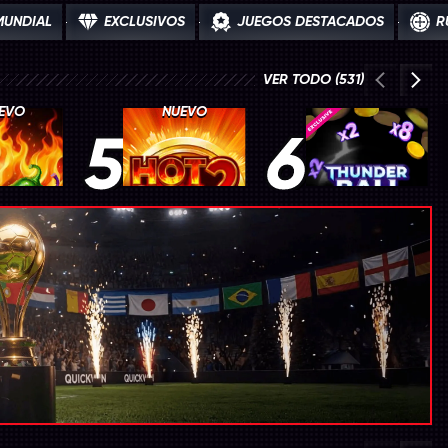
MUNDIAL
EXCLUSIVOS
JUEGOS DESTACADOS
R
VER TODO (531)
EVO
NUEVO
GAR
JUGAR
JUGAR
5
6
3 Hot Chilli Peppers Extra
Hot Step 2 Extreme
Thunder Ball Max