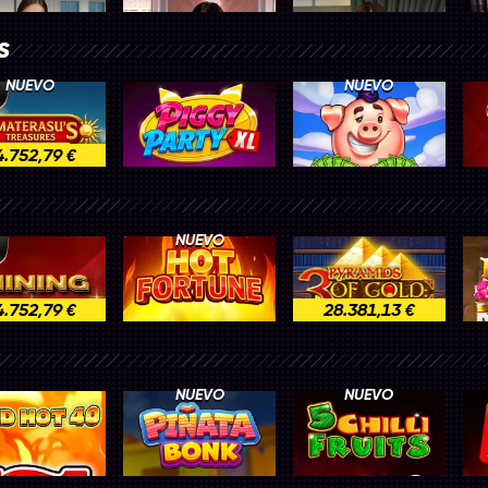
S
NUEVO
NUEVO
JUGAR
JUGAR
JUGAR
Amaterasu's Treasures x1000
Piggy Party XL
Huff n' Wolf
Cro
4.752,79 €
NUEVO
JUGAR
JUGAR
JUGAR
g Crown
Hot Fortune Hold and Win
3 Pyramids of Gold: Hold & Win
Dou
4.752,79 €
28.381,13 €
NUEVO
NUEVO
JUGAR
JUGAR
JUGAR
ot 40
Pinata Bonk
5 Chilli Fruits
777