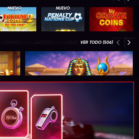
NUEVO
NUEVO
JUGAR
JUGAR
JUGAR
tune Coins 2
Penalty Nations Cup
Crown Coins
VER TODO (506)
JUGAR
Golden Fate 1000