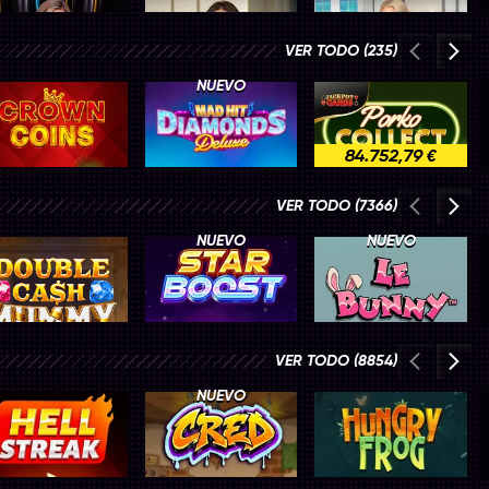
VER TODO (235)
NUEVO
JUGAR
JUGAR
JUGAR
wn Coins
Mad Hit Diamonds Deluxe
Porko Collect Super Pot
84.752,79 €
VER TODO (7366)
NUEVO
NUEVO
JUGAR
JUGAR
JUGAR
ble Cash Mummy
Star Boost: Hold and Win
Le Bunny
VER TODO (8854)
NUEVO
JUGAR
JUGAR
JUGAR
 Hell Streak
Cred
Hungry Frog