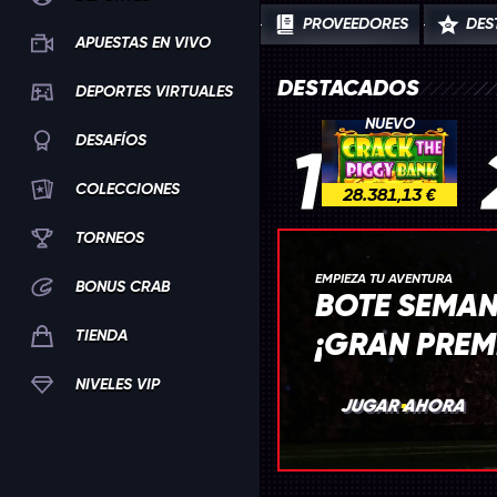
PROVEEDORES
DES
APUESTAS EN VIVO
DESTACADOS
DEPORTES VIRTUALES
NUEVO
JUGAR
1
Crack The Piggy Bank Express
DESAFÍOS
COLECCIONES
28.381,13 €
TORNEOS
EMPIEZA TU AVENTURA
BONUS CRAB
BOTE SEMANA
¡GRAN PREMI
TIENDA
NIVELES VIP
JUGAR AHORA