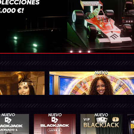
OLECCIONES
.000 €!
NUEVO
JUGAR
Gravity Wheel
NUEVO
NUEVO
NUEVO
JUGAR
JUGAR
JUGAR
 Blackjack 1
Luxe Blackjack 2
VIP Blackjack 1
Gra