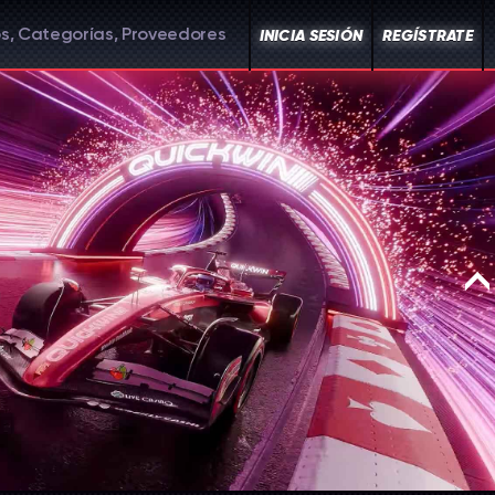
INICIA SESIÓN
REGÍSTRATE
s, Categorías, Proveedores