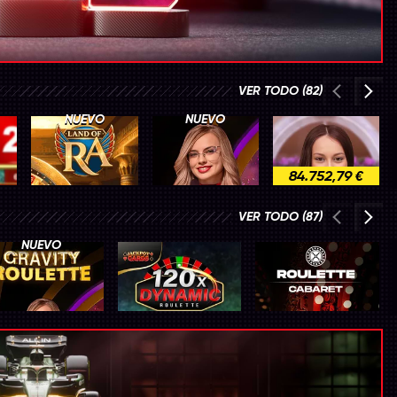
VER TODO (82)
NUEVO
NUEVO
JUGAR
JUGAR
JUGAR
Dynamic Roulette 120x
Land of Ra
Gravity Roulette
Candy Wheel
84.752,79 €
VER TODO (87)
NUEVO
JUGAR
JUGAR
JUGAR
vity Roulette
Dynamic Roulette 120x
Cabaret Roulette