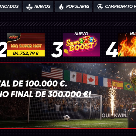
TACADOS
NUEVOS
POPULARES
CAMPEONATO 
NUEVO
NU
JUGAR
JUGAR
JU
2
3
4
100 Super Hot
Super 7's Boost
84.752,79 €
L DE 100.000 €.
O FINAL DE 300.000 €!