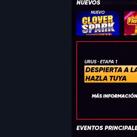
NUEVOS
NUEVO
JUGAR
Clover Spark - Hold & Hit 3x3
URUS · ETAPA 1
DESPIERTA A L
HAZLA TUYA
MÁS INFORMACIÓ
EVENTOS PRINCIPAL