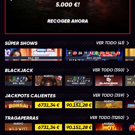
5.000 €!
RECOGER AHORA
SÚPER SHOWS
VER TODO (41)
8
23
24
11
32
0
30
16
33
23
Mega Fire Blaze Roulette Live
Mega Roulette
Mone
€
0,2
- 500
€
0,1
- 20.000
24
15
17
14
13
18
0
15
30
36
BLACKJACK
VER TODO (350)
NUEVO
NUEVO
6 / 7
1 / 7
Blackjack 77 - Ruby
Gold Saloon Blackjack
Deutsches Blackjack
Luxe Blackjack 2
VIP B
€
50
- 5000
€
100
- 2000
JACKPOTS CALIENTES
VER TODO (359)
NUEVO
NUEVO
NUEVO
6731,34 €
90.151,28 €
Bonsai Gold Hold & Win
777 Hot Reels: Supercharged
Amaterasu's Treasures x1000
36 Coins Grand Gold Edition
TRAGAPERRAS
VER TODO (11250)
NUEVO
NUEVO
6731,34 €
90.151,28 €
Wild West Express
Super Grand Link Express: Hold & Win
Shining Crown
Hot Fortune Hold and Win
Oink 