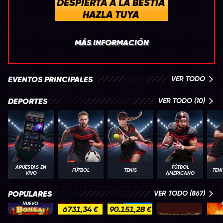
DESPIERTA A LA BESTIA
HAZLA TUYA
MÁS INFORMACIÓN
EVENTOS PRINCIPALES
VER TODO
DEPORTES
VER TODO (10)
APUESTAS EN
FÚTBOL
FÚTBOL
TENIS
TEN
VIVO
AMERICANO
POPULARES
VER TODO (867)
NUEVO
6731,34 €
90.151,28 €
Bonsai Gold 2: Age of Prosperity
Break the Piggy Bank
100 Golden Coins: Reel Fishing
Book of Ra Deluxe
Hot S