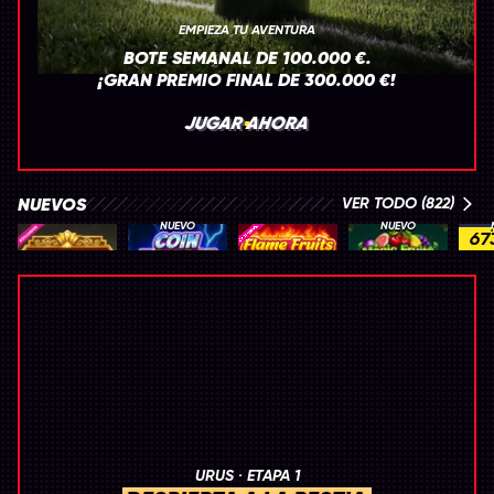
EMPIEZA TU AVENTURA
BOTE SEMANAL DE 100.000 €.
¡GRAN PREMIO FINAL DE 300.000 €!
JUGAR AHORA
NUEVOS
VER TODO (822)
NUEVO
NUEVO
67
Imperial Express Hold & Win
Coin Voltage - Blast The Bonus 3x3
Flame Fruits Frenzy Hold and Win
Magic Fruit$: Cherries
Beak
URUS · ETAPA 1