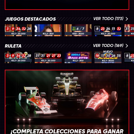
JUEGOS DESTACADOS
VER TODO (173)
3
9
34
32
28
6 / 7
8
23
24
11
32
31
3
Speed Roulette
Mega Fire Blaze Roulette Live
Blackjack 77 - Ruby
Mega Roulette
€
0,1
- 20.000
€
0,2
- 500
€
50
- 5000
€
0,1
- 20.000
€
0
21
12
28
14
32
0
30
16
33
23
34
1
5
6
9
2
0
24
15
17
14
13
20
6
RULETA
VER TODO (169)
26
8
0
18
32
18
0
15
30
36
28
2
NUEVO
3
9
34
32
28
31
31
21
27
23
18
17
35
26
35
8
2
Speed Roulette
Roulette Germany - Deutsches Roulette
Mega Fire Blaze Roulette Live
Gates of Olympus Roulette
Mega
€
0,1
- 20.000
€
0,1
- 20.000
€
0,2
- 500
€
0,1
- 5000
€
0
21
12
28
14
32
34
19
33
25
19
15
22
28
8
20
0
3
5
6
9
2
0
20
6
13
12
12
16
27
21
24
20
24
1
26
8
0
18
32
28
22
34
25
19
15
25
23
13
0
18
0
¡COMPLETA COLECCIONES PARA GANAR