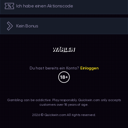
Ich habe einen Aktionscode
Kein Bonus
WÄHLEN
Du hast bereits ein Konto?
Einloggen
Gambling can be addictive. Play responsibly. Quickwin.com only accepts
customers over 18 years of age.
2026 © Quickwin.com All rights reserved.