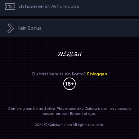
Ich habe einen Aktionscode
Kein Bonus
WÄHLEN
Du hast bereits ein Konto?
Einloggen
Gambling can be addictive. Play responsibly. Quickwin.com only accepts
customers over 18 years of age.
2026 © Quickwin.com All rights reserved.